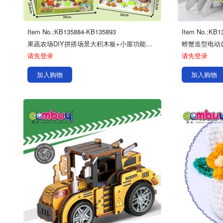
Item No.:KB135884-KB135893
Item No.:KB1
果蔬农场DIY拼搭场景大积木板+小屋功能电子琴+按压滑行车（七彩渐变灯光版），纽扣电池+3粒7号电池
请先登录
请先登录
加入购物
加入购物