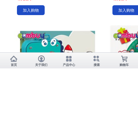
加入购物
加入购物
首页
关于我们
产品中心
搜索
购物车
Item No.:KB097108-KB097109
Item No.:KB
DIY恐龙螺丝3D百变拼图及卡片
教育儿童创意
请先登录
请先登录