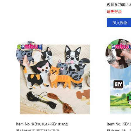
请先登录
加入购物
Item No.:KB101647-KB101652
Item No.:KB1
毛毡缝缝乐-手工缝制玩偶
风力发电站，明