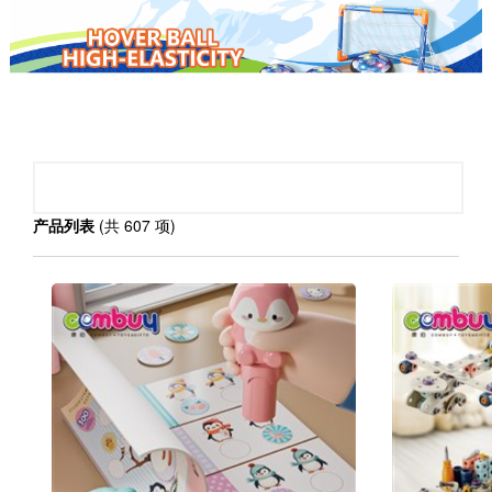
PRODUCT CATEGORY
产品列表
(共 607 项)
婴儿玩具(
)
>
3031
益智玩具(
)
>
3765
遥控玩具(
)
>
815
过家家玩具(
)
>
1351
户外玩具/运动玩具(
)
>
987