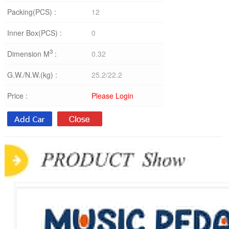
Packing(PCS) :
12
Inner Box(PCS) :
0
3
Dimension M
:
0.32
G.W./N.W.(kg) :
25.2/22.2
Price :
Please Login