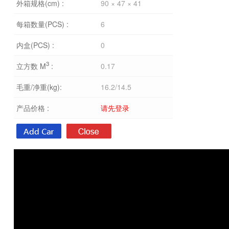
外箱规格(cm) :
90 × 47 × 41
每箱数量(PCS) :
6
内盒(PCS) :
0
3
立方数 M
:
0.17
毛重/净重(kg):
16.2/14.5
产品价格 :
请先登录