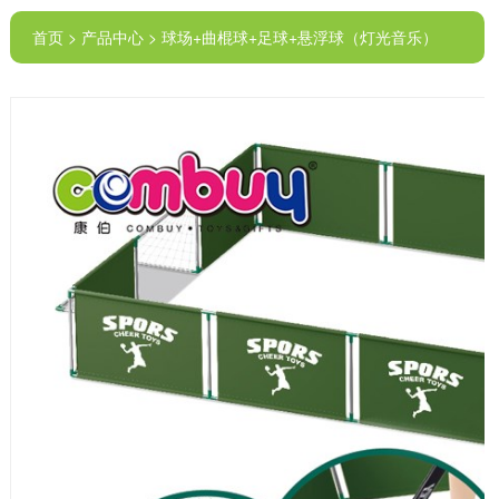
首页 > 产品中心 > 球场+曲棍球+足球+悬浮球（灯光音乐）
（3合1）