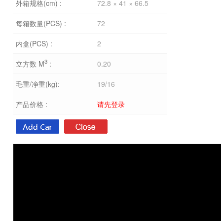
外箱规格(cm) :
72.8 × 41 × 66.5
每箱数量(PCS) :
72
内盒(PCS) :
2
3
立方数 M
:
0.20
毛重/净重(kg):
19/16
产品价格 :
请先登录