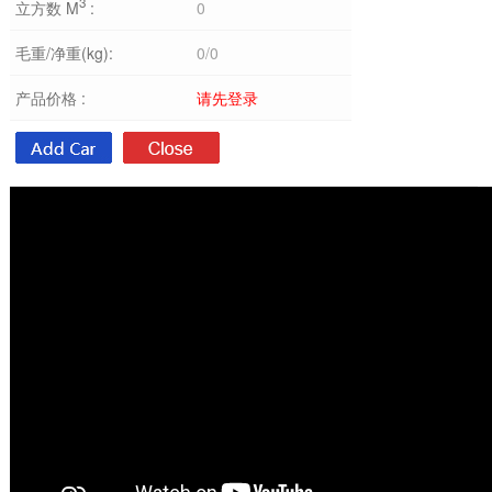
3
立方数 M
:
0
毛重/净重(kg):
0/0
产品价格 :
请先登录