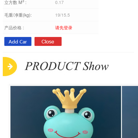
3
立方数 M
:
0.17
毛重/净重(kg):
19/15.5
产品价格 :
请先登录