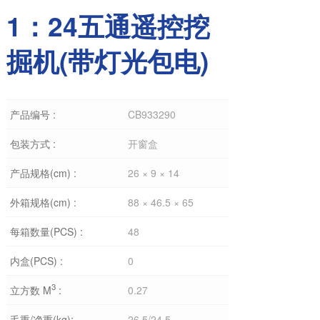
1：24五通遥控挖
掘机(带灯光包电)
产品编号 :
CB933290
包装方式 :
开窗盒
产品规格(cm) :
26 × 9 × 14
外箱规格(cm) :
88 × 46.5 × 65
每箱数量(PCS) :
48
内盒(PCS) :
0
3
立方数 M
:
0.27
毛重/净重(kg):
26.5/24.5