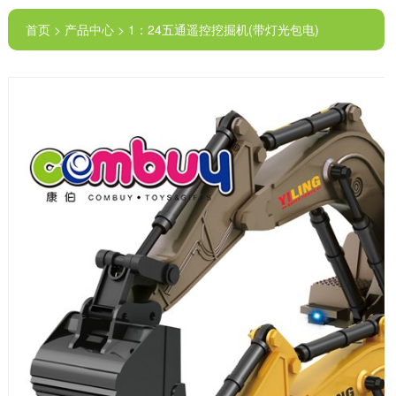
首页 > 产品中心 > 1：24五通遥控挖掘机(带灯光包电)