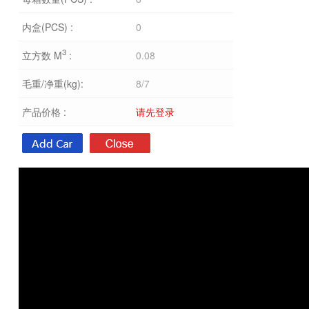
内盒(PCS) :
0
3
立方数 M
:
0.08
毛重/净重(kg):
8/7
产品价格 :
请先登录